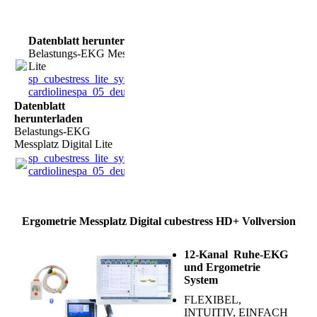
Datenblatt herunterladen
Belastungs-EKG Messplatz Digital
Lite
sp_cubestress_lite_system
cardiolinespa_05_deu1.pdf
(129.2KB)
Datenblatt
herunterladen
Belastungs-EKG
Messplatz Digital Lite
sp_cubestress_lite_system
cardiolinespa_05_deu1.pdf
(129.2KB)
Ergometrie Messplatz Digital cubestress HD+ Vollversion
12-Kanal Ruhe-EKG
und Ergometrie
System
FLEXIBEL,
INTUITIV, EINFACH