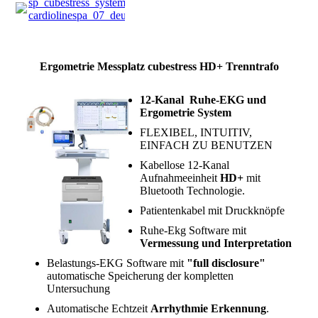
sp_cubestress_system
cardiolinespa_07_deu1.pdf
(713.07KB)
Ergometrie Messplatz cubestress HD+ Trenntrafo
12-Kanal Ruhe-EKG und
Ergometrie System
FLEXIBEL, INTUITIV,
EINFACH ZU BENUTZEN
Kabellose 12-Kanal
Aufnahmeeinheit
HD+
mit
Bluetooth Technologie.
Patientenkabel mit Druckknöpfe
Ruhe-Ekg Software mit
Vermessung und Interpretation
Belastungs-EKG Software mit
"full disclosure"
automatische Speicherung der kompletten
Untersuchung
Automatische Echtzeit
Arrhythmie Erkennung
.