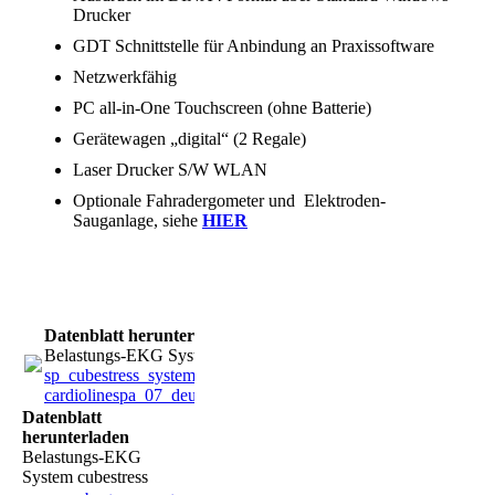
Drucker
GDT Schnittstelle für Anbindung an Praxissoftware
Netzwerkfähig
PC all-in-One Touchscreen (ohne Batterie)
Gerätewagen „digital“ (2 Regale)
Laser Drucker S/W WLAN
Optionale Fahradergometer und Elektroden-
Sauganlage, siehe
HIER
Datenblatt herunterladen
Belastungs-EKG System cubestress
sp_cubestress_system
cardiolinespa_07_deu1.pdf
(713.07KB)
Datenblatt
herunterladen
Belastungs-EKG
System cubestress